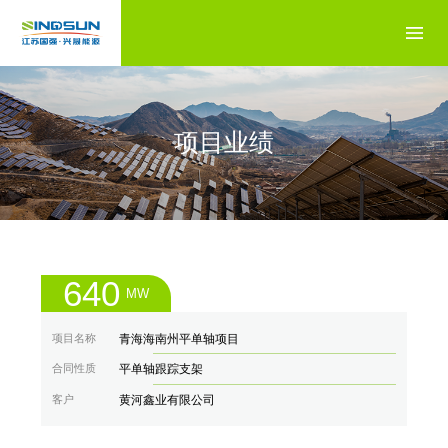
项目业绩
640
MW
项目名称
青海海南州平单轴项目
合同性质
平单轴跟踪支架
客户
黄河鑫业有限公司